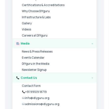
Certifications & Accreditations
Why Choose DIYguru
Infrastructure & Labs
Gallery
Videos
Careers at DIYguru
Media
›
News & Press Releases
Events Calendar
DIYguru in the Media
Newsletter Signup
Contact Us
›
Contact Form
+91 99109 18719
info@diyguru.org
admissions@diyguru.org