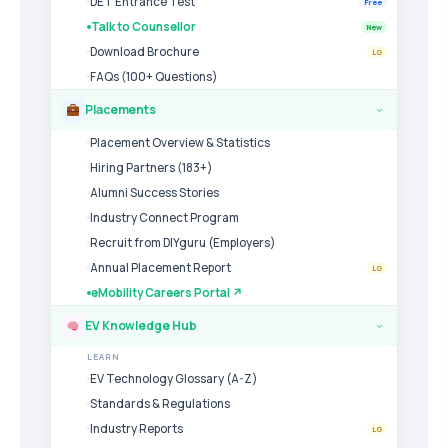
DET Entrance Test
Free
Talk to Counsellor
New
Download Brochure
LG
FAQs (100+ Questions)
Placements
›
Placement Overview & Statistics
Hiring Partners (183+)
Alumni Success Stories
Industry Connect Program
Recruit from DIYguru (Employers)
Annual Placement Report
LG
eMobility Careers Portal ↗
EV Knowledge Hub
›
LEARN
EV Technology Glossary (A-Z)
Standards & Regulations
Industry Reports
LG