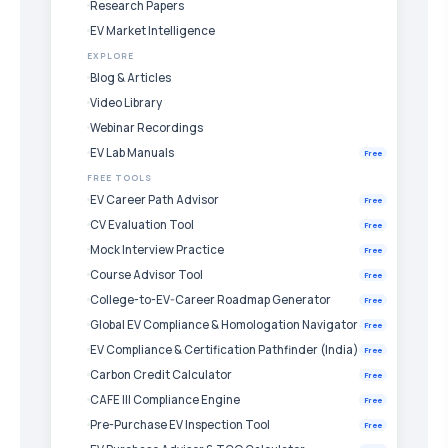
Research Papers
EV Market Intelligence
EXPLORE
Blog & Articles
Video Library
Webinar Recordings
EV Lab Manuals
Free
FREE TOOLS
EV Career Path Advisor
Free
CV Evaluation Tool
Free
Mock Interview Practice
Free
Course Advisor Tool
Free
College-to-EV-Career Roadmap Generator
Free
Global EV Compliance & Homologation Navigator
Free
EV Compliance & Certification Pathfinder (India)
Free
Carbon Credit Calculator
Free
CAFE III Compliance Engine
Free
Pre-Purchase EV Inspection Tool
Free