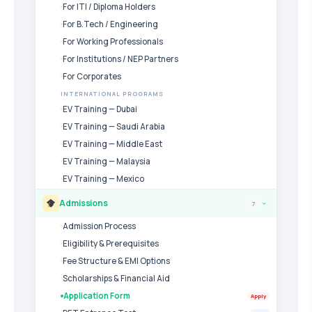
For ITI / Diploma Holders
For B.Tech / Engineering
For Working Professionals
For Institutions / NEP Partners
For Corporates
INTERNATIONAL PROGRAMS
EV Training — Dubai
EV Training — Saudi Arabia
EV Training — Middle East
EV Training — Malaysia
EV Training — Mexico
Admissions
7
›
Admission Process
Eligibility & Prerequisites
Fee Structure & EMI Options
Scholarships & Financial Aid
Application Form
Apply