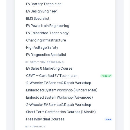
EV Battery Technician
EV Design Engineer
BMS Specialist
EV Powertrain Engineering
EV Embedded Technology
Charging Infrastructure
High Voltage Safety
EV Diagnostics Specialist
SHORT-TERM PROGRAMS
EV Sales & Marketing Course
CEVT — Certified EV Technician
Popular
2-Wheeler EV Service & Repair Workshop
Embedded System Workshop (Fundamental)
Embedded System Workshop (Advanced)
2-Wheeler EV Service & Repair Workshop
Short Term Certification Courses (1 Month)
Free Individual Courses
Free
BY AUDIENCE