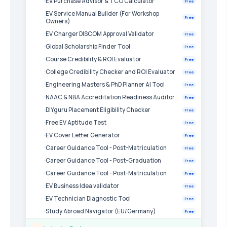
EV Purchase Advisor & TCO Calculator
Free
EV Service Manual Builder (For Workshop
Free
Owners)
EV Charger DISCOM Approval Validator
Free
Global Scholarship Finder Tool
Free
Course Credibility & ROI Evaluator
Free
College Credibility Checker and ROI Evaluator
Free
Engineering Masters & PhD Planner AI Tool
Free
NAAC & NBA Accreditation Readiness Auditor
Free
DIYguru Placement Eligibility Checker
Free
Free EV Aptitude Test
Free
EV Cover Letter Generator
Free
Career Guidance Tool - Post-Matriculation
Free
Career Guidance Tool - Post-Graduation
Free
Career Guidance Tool - Post-Matriculation
Free
EV Business Idea validator
Free
EV Technician Diagnostic Tool
Free
Study Abroad Navigator (EU/Germany)
Free